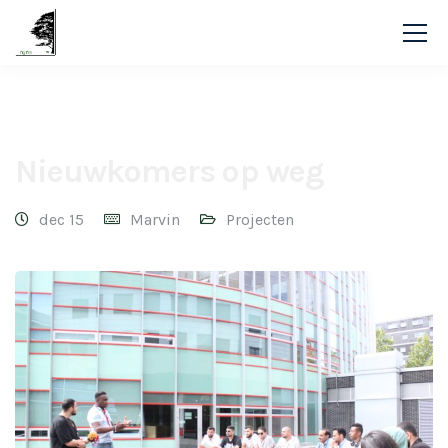
BigiBon
Blog
Projecten
Nieuwkomers op weg
Nieuwkomers op weg
dec 15
Marvin
Projecten