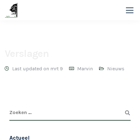
BigiBon
Blog
Nieuws
Verslagen
Verslagen
Last updated on mrt 9
Marvin
Nieuws
Actueel