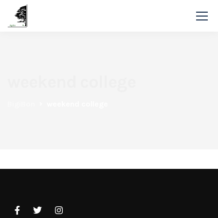
weekend college
BigiBon
weekend college